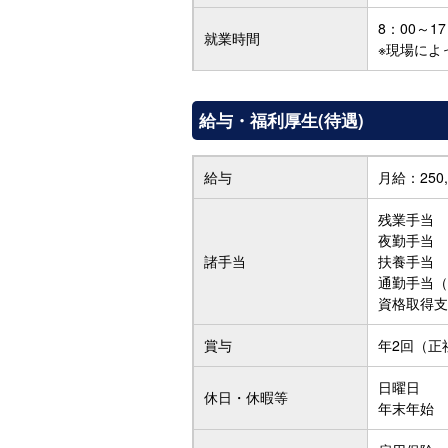
8：00～1
就業時間
※現場によ
給与・福利厚生(待遇)
給与
月給：25
残業手当
夜勤手当
諸手当
扶養手当
通勤手当（
資格取得支
賞与
年2回（正
日曜日
休日・休暇等
年末年始