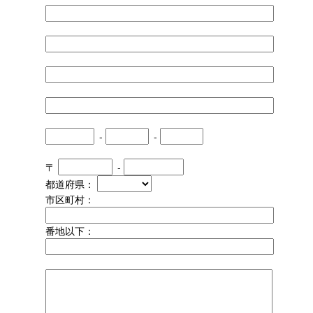
-
-
〒
-
都道府県：
市区町村：
番地以下：