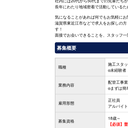
社内には20代から50代までの先輩た
長年にわたり地域密着で活動しているた
気になることがあれば何でもお気軽にお
滋賀県東近江市などで求人をお探しの方
す！
面接でお会いできることを、スタッフ一
募集概要
施工スタッ
職種
◎未経験者
配管工事業
業務内容
◎まずは簡
正社員
雇用形態
アルバイト
18歳～
募集資格
【必須】普